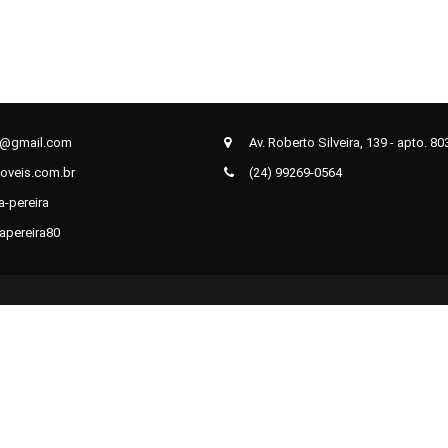
s@gmail.com
Av. Roberto Silveira, 139 - apto. 80
oveis.com.br
(24) 99269-0564
-pereira
apereira80