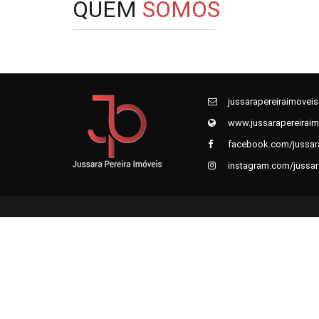
QUEM
SOMOS
jussarapereiraimovei
www.jussarapereiraim
facebook.com/jussara
instagram.com/jussar