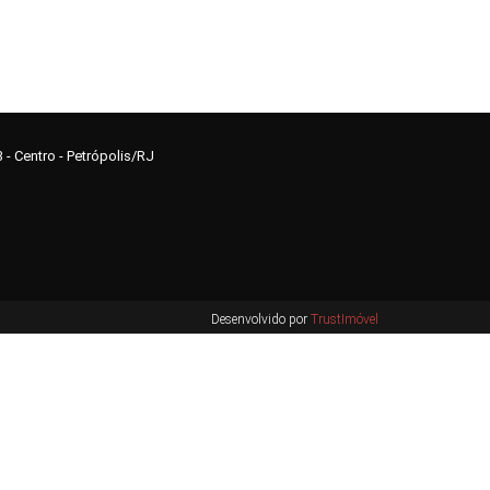
3 - Centro - Petrópolis/RJ
Desenvolvido por
TrustImóvel