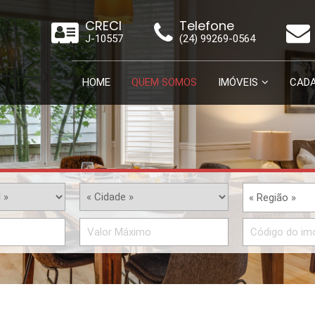
CRECI
Telefone
J-10557
(24) 99269-0564
HOME
QUEM SOMOS
IMÓVEIS
CADA
« Região »