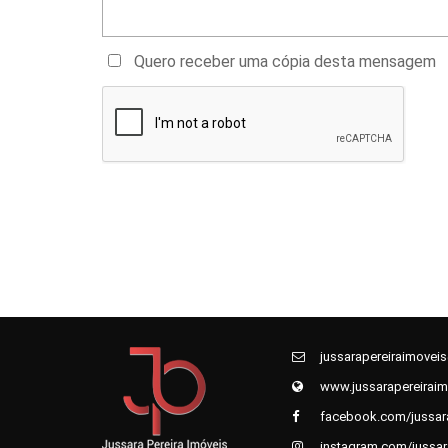
Quero receber uma cópia desta mensagem
jussarapereiraimovei
www.jussarapereiraim
facebook.com/jussara
instagram.com/jussar