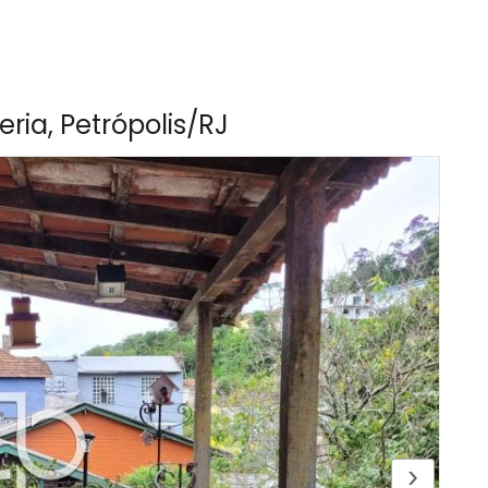
ia, Petrópolis/RJ
›