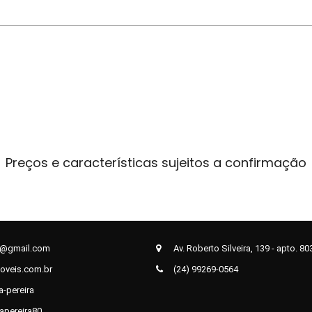
Preços e características sujeitos a confirmação
s@gmail.com
Av. Roberto Silveira, 139 - apto. 80
oveis.com.br
(24) 99269-0564
-pereira
apereira80