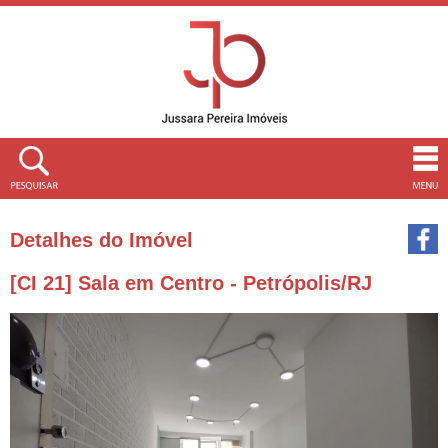
Detalhes do Imóvel
[CI 21] Sala em Centro - Petrópolis/RJ